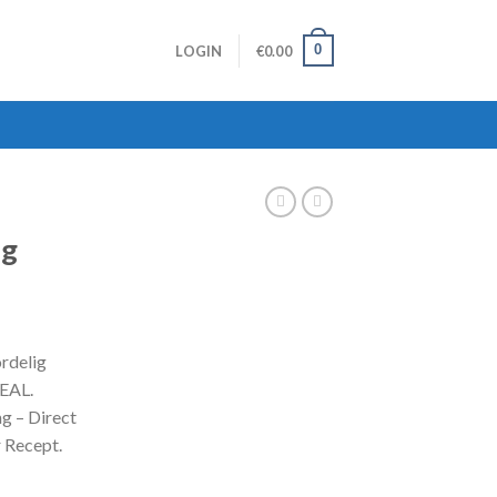
0
LOGIN
€
0.00
mg
rdelig
EAL.
 – Direct
 Recept.