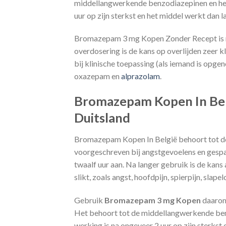
middellangwerkende benzodiazepinen en heeft
uur op zijn sterkst en het middel werkt dan l
Bromazepam 3 mg Kopen Zonder Recept is nie
overdosering is de kans op overlijden zeer kl
bij klinische toepassing (als iemand is op
oxazepam en
alprazolam
.
Bromazepam Kopen In Bel
Duitsland
Bromazepam Kopen In België behoort tot de
voorgeschreven bij angstgevoelens en gespan
twaalf uur aan. Na langer gebruik is de kan
slikt, zoals angst, hoofdpijn, spierpijn, slap
Gebruik
Bromazepam 3 mg Kopen
daarom 
Het behoort tot de middellangwerkende benzo
werking is na ongeveer 2 uur op zijn sterkst