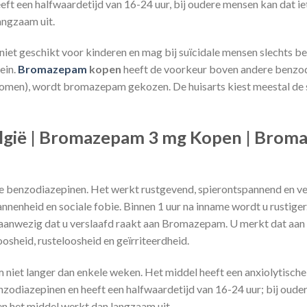
 een halfwaardetijd van 16-24 uur, bij oudere mensen kan dat iets
angzaam uit.
t geschikt voor kinderen en mag bij suïcidale mensen slechts b
ein.
Bromazepam
kopen
heeft de voorkeur boven andere benzodia
genomen), wordt bromazepam gekozen. De huisarts kiest meestal d
gië | Bromazepam 3 mg Kopen | Brom
 benzodiazepinen. Het werkt rustgevend, spierontspannend en v
nenheid en sociale fobie. Binnen 1 uur na inname wordt u rustiger
s aanwezig dat u verslaafd raakt aan Bromazepam. U merkt dat aan 
eloosheid, rusteloosheid en geïrriteerdheid.
niet langer dan enkele weken. Het middel heeft een anxiolytische
diazepinen en heeft een halfwaardetijd van 16-24 uur; bij oudere
 en het middel werkt dan langzaam uit.