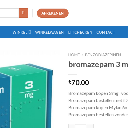
AFREKENEN
WINKEL
WINKELWAGEN
UITCHECKEN
CONTACT
HOME
/
BENZODIAZEPINEN
bromazepam 3 
70.00
€
Bromazepam kopen 3 mg , voo
Bromazepam bestellen met iD
Bromazepam kopen Mylan 6mg
Bromazepam bestellen zonder
bromazepam 3 mg aantal