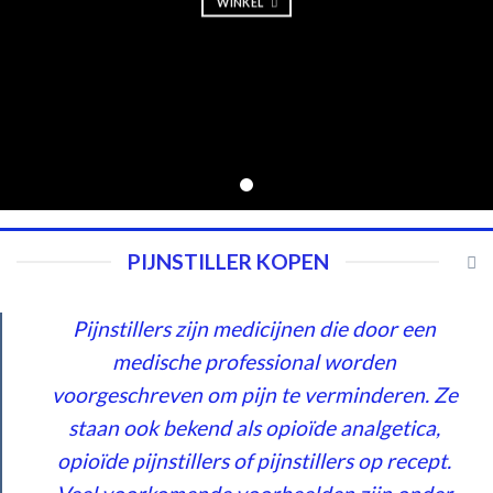
WINKEL
PIJNSTILLER KOPEN
Pijnstillers zijn medicijnen die door een
medische professional worden
voorgeschreven om pijn te verminderen. Ze
staan ​​ook bekend als opioïde analgetica,
opioïde pijnstillers of pijnstillers op recept.