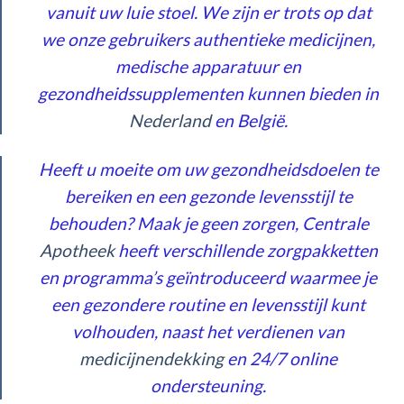
vanuit uw luie stoel. We zijn er trots op dat
we onze gebruikers authentieke medicijnen,
medische apparatuur en
gezondheidssupplementen kunnen bieden in
Nederland
en België.
Heeft u moeite om uw gezondheidsdoelen te
bereiken en een gezonde levensstijl te
behouden? Maak je geen zorgen, Centrale
Apo
the
ek
heeft verschillende zorgpakketten
en programma’s geïntroduceerd waarmee je
een gezondere routine en levensstijl kunt
volhouden, naast het verdienen van
med
icij
nend
ekk
ing
en 24/7 online
ondersteuning.