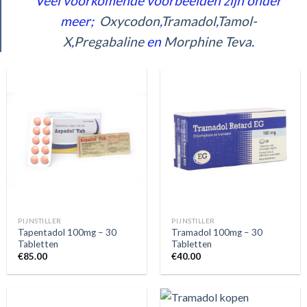
Veel voorkomende voorbeelden zijn onder
meer;
Oxycodon
,
Tramadol
,
Tamol-
X
,
Pregabaline
en
Morphine Teva
.
PIJNSTILLER
PIJNSTILLER
Tapentadol 100mg – 30
Tramadol 100mg – 30
Tabletten
Tabletten
€
85.00
€
40.00