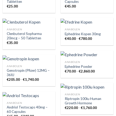
Tabletten
Capsules
€
25.00
€
45.00
ANABOLEN
ANABOLEN
Clenbuterol Sopharma
Ephedrine Kopen 30mg
20mcg – 50 Tabletten
Prijsklasse:
€
40.00
-
€
780.00
€40.00
€
35.00
tot
€780.00
ANABOLEN
Ephedrine Poeder
ANABOLEN
Genotropin (Pfizer) 12MG –
Prijsklasse:
€
70.00
-
€
2,860.00
€70.00
36IU
tot
Prijsklasse:
€
205.00
-
€
1,740.00
€2,860.00
€205.00
tot
€1,740.00
ANABOLEN
Riptropin 100iu Human
Growth Hormone
ANABOLEN
Andriol Testocaps 40mg –
Prijsklasse:
€
220.00
-
€
1,760.00
€220.00
60 Capsules
tot