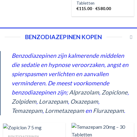
Tabletten
Prijsklasse:
€
115.00
-
€
580.00
€115.00
tot
€580.00
BENZODIAZEPINEN KOPEN
Benzodiazepinen zijn kalmerende middelen
die sedatie en hypnose veroorzaken, angst en
spierspasmen verlichten en aanvallen
verminderen. De meest voorkomende
benzodiazepinen zijn;
Alprazolam
,
Zopiclone
,
Zolpidem
,
Lorazepam
,
Oxazepam
,
Temazepam
,
Lormetazepam
en
Flurazepam
.
BENZODIAZEPINEN