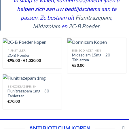
in slaap te vallen, kunnen slaapmedicijnen u
helpen zich aan uw bedtijdschema aan te
passen. Ze bestaan ​​uit
Flunitrazepam
,
Midazolam
en
2C-B Poeder
.
PIJNSTILLER
BENZODIAZEPINEN
Midazolam 15mg – 20
2C-B Poeder
Tabletten
Prijsklasse:
€
95.00
-
€
1,030.00
€95.00
€
50.00
tot
€1,030.00
BENZODIAZEPINEN
Flunitrazepam 1mg – 30
Tabletten
€
70.00
ANTIBIOTICUM KOPEN