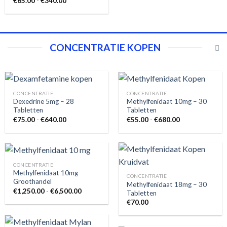
Prijsklasse:
€
65.00
-
€
340.00
€1,760.00
€65.00
tot
€340.00
CONCENTRATIE KOPEN
CONCENTRATIE
CONCENTRATIE
Dexedrine 5mg – 28
Methylfenidaat 10mg – 30
Tabletten
Tabletten
Prijsklasse:
Prijsklasse:
€
75.00
-
€
640.00
€
55.00
-
€
680.00
€75.00
€55.00
tot
tot
€640.00
€680.00
CONCENTRATIE
Methylfenidaat 10mg
CONCENTRATIE
Groothandel
Methylfenidaat 18mg – 30
Prijsklasse:
€
1,250.00
-
€
6,500.00
Tabletten
€1,250.00
€
70.00
tot
€6,500.00